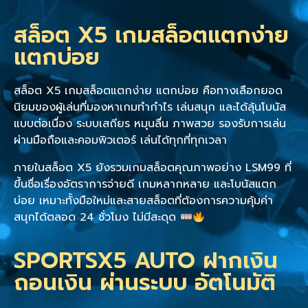
สล็อต X5 เกมสล็อตแตกง่าย
แตกบ่อย
สล็อต X5 เกมสล็อตแตกง่าย แตกบ่อย คือทางเลือกยอด
นิยมของผู้เล่นที่มองหาเกมทำกำไร เล่นสนุก และได้ลุ้นโบนัส
แบบต่อเนื่อง ระบบเสถียร หมุนลื่น ภาพสวย รองรับการเล่น
ผ่านมือถือและคอมพิวเตอร์ เล่นได้ทุกที่ทุกเวลา
ภายในสล็อต X5 ยังรวมเกมสล็อตคุณภาพอย่าง LSM99 ที่
ขึ้นชื่อเรื่องอัตราการจ่ายดี เกมหลากหลาย และโบนัสแตก
บ่อย เหมาะทั้งมือใหม่และสายสล็อตที่ต้องการความคุ้มค่า
สนุกได้ตลอด 24 ชั่วโมง ไม่มีสะดุด
SPORTSX5 AUTO ฝากเงิน
ถอนเงิน ผ่านระบบ อัตโนมัติ