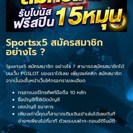
Sportsx5 สมัครสมาชิก
อย่างไร ?
Sportsx5 สมัครสมาชิก อย่างไร ? สามารถสมัครสมาชิกได้
บนเว็บ PGSLOT ของเราได้เลย เพียงแค่คลิก สมัคสมาชิก
จากนั้นจะขึ้นหน้าเว็บให้กรอกรายละเอียด
กรอกเบอร์โทรศัพท์มือถือ 10 หลัก
ชื่อบัญชีที่ใช้เปิดบัญชี
เลขบัญชี ธนาคาร
เพียงเท่านี้คุณก็สามาถเติมเงินเข้าเล่นได้เลยทันที
ง่ายๆเพียงไม่กี่นาที ด้วยระบบฝาก-ถอนอัติโนมัติ