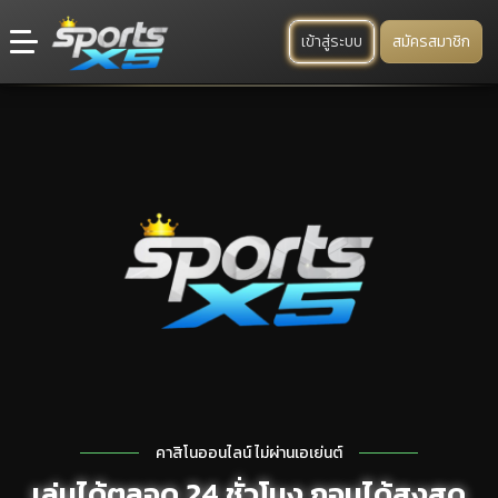
เข้าสู่ระบบ
สมัครสมาชิก
คาสิโนออนไลน์ ไม่ผ่านเอเย่นต์
เล่นได้ตลอด 24 ชั่วโมง ถอนได้สูงสุด