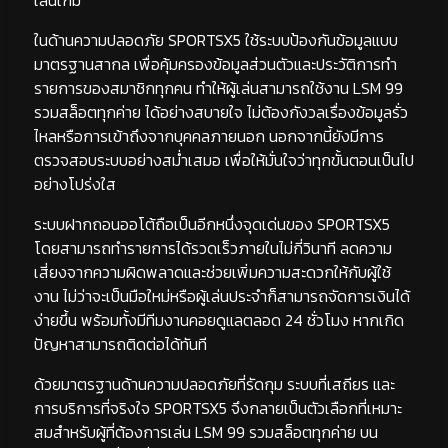
เล่นเกม
ในด้านความปลอดภัย SPORTSX5 ใช้ระบบป้องกันข้อมูลแบบ
มาตรฐานสากล เพื่อคุ้มครองข้อมูลส่วนตัวและประวัติการทำ
รายการของสมาชิกทุกคน ทำให้ผู้เล่นสามารถใช้งาน LSM 99
รวมสล็อตทุกค่าย ได้อย่างสบายใจ ไม่ต้องกังวลเรื่องข้อมูลรั่ว
ไหลหรือการเข้าถึงจากบุคคลภายนอก นอกจากนี้ยังมีการ
ตรวจสอบระบบอย่างสม่ำเสมอ เพื่อให้มั่นใจว่าทุกขั้นตอนเป็นไป
อย่างโปร่งใส
ระบบฝากถอนออโต้ถือเป็นอีกหนึ่งจุดเด่นของ SPORTSX5
โดยสามารถทำรายการได้รวดเร็วภายในไม่กี่วินาที ลดความ
เสี่ยงจากความผิดพลาดและช่วยเพิ่มความสะดวกให้กับผู้ใช้
งาน ไม่ว่าจะเป็นมือใหม่หรือผู้เล่นประจำก็สามารถจัดการเงินได้
ง่ายขึ้น พร้อมทั้งมีทีมงานคอยดูแลตลอด 24 ชั่วโมง หากเกิด
ปัญหาสามารถติดต่อได้ทันที
ด้วยมาตรฐานด้านความปลอดภัยที่รัดกุม ระบบที่เสถียร และ
การบริการที่จริงใจ SPORTSX5 จึงกลายเป็นตัวเลือกที่เหมาะ
สมสำหรับผู้ที่ต้องการเล่น LSM 99 รวมสล็อตทุกค่าย บน