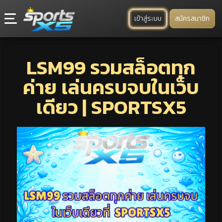
เข้าสู่ระบบ
สมัครสมาชิก
LSM99 รวมสล็อตทุก
ค่าย เล่นครบจบในเว็บ
เดียว | SPORTSX5