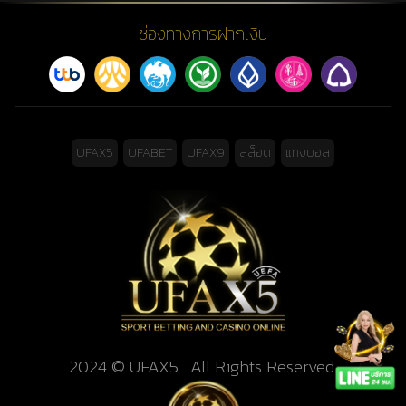
เข้าสู่ระบบ
สมัครสมาชิก
ช่องทางการฝากเงิน
UFAX5
UFABET
UFAX9
สล็อต
แทงบอล
2024 © UFAX5 . All Rights Reserved.