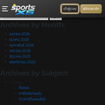
lsm99 ฝากเงิน
เข้าสู่ระบบ
สมัครสมาชิก
Archives by Month:
เมษายน 2026
มีนาคม 2026
กุมภาพันธ์ 2026
มกราคม 2026
ธันวาคม 2025
พฤศจิกายน 2025
Archives by Subject:
หมวดหมู่
ทั้งหมด
คาสิโนที่น่าสนใจ
ข่าวคาสิโนออนไลน์