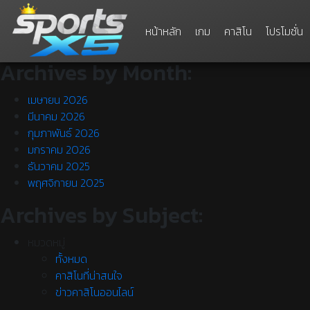
LSM99 ปลอดภัยทุกธุรกรร
หน้าหลัก
เกม
คาสิโน
โปรโมชั่น
Archives by Month:
เมษายน 2026
มีนาคม 2026
กุมภาพันธ์ 2026
มกราคม 2026
ธันวาคม 2025
พฤศจิกายน 2025
Archives by Subject:
หมวดหมู่
ทั้งหมด
คาสิโนที่น่าสนใจ
ข่าวคาสิโนออนไลน์