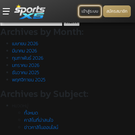
LSM99 แตกหนัก 2026
เข้าสู่ระบบ
สมัครสมาชิก
Archives by Month:
เมษายน 2026
มีนาคม 2026
กุมภาพันธ์ 2026
มกราคม 2026
ธันวาคม 2025
พฤศจิกายน 2025
Archives by Subject:
หมวดหมู่
ทั้งหมด
คาสิโนที่น่าสนใจ
ข่าวคาสิโนออนไลน์