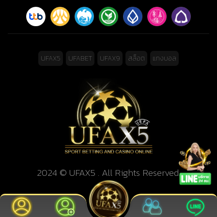
UFAX5
UFABET
UFAX9
สล็อต
แทงบอล
2024 © UFAX5 . All Rights Reserved.