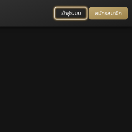
เข้าสู่ระบบ
สมัครสมาชิก