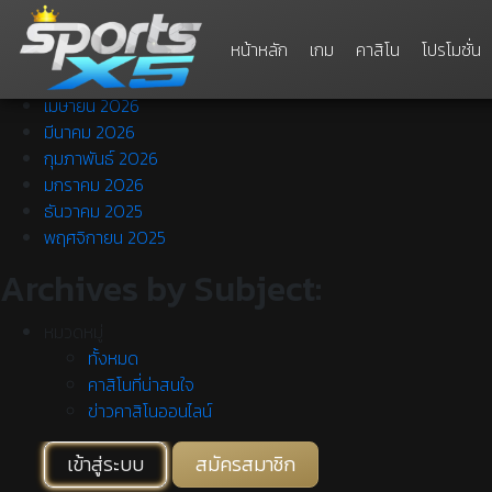
Archives by Month:
หน้าหลัก
เกม
คาสิโน
โปรโมชั่น
เมษายน 2026
มีนาคม 2026
กุมภาพันธ์ 2026
มกราคม 2026
ธันวาคม 2025
พฤศจิกายน 2025
Archives by Subject:
หมวดหมู่
ทั้งหมด
คาสิโนที่น่าสนใจ
ข่าวคาสิโนออนไลน์
เข้าสู่ระบบ
สมัครสมาชิก