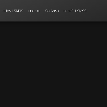
สมัคร LSM99
บทความ
ติดต่อเรา
ทางเข้า LSM99