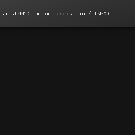
ง
สมัคร LSM99
บทความ
ติดต่อเรา
ทางเข้า LSM99