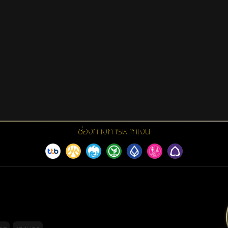
ช่องทางการฝากเงิน