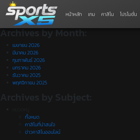
LSM99 เว็บตรง อัตราจ่ายสู
หน้าหลัก
เกม
คาสิโน
โปรโมชั่น
Archives by Month:
เมษายน 2026
มีนาคม 2026
กุมภาพันธ์ 2026
มกราคม 2026
ธันวาคม 2025
พฤศจิกายน 2025
Archives by Subject:
หมวดหมู่
ทั้งหมด
คาสิโนที่น่าสนใจ
ข่าวคาสิโนออนไลน์