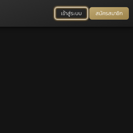
เข้าสู่ระบบ
สมัครสมาชิก