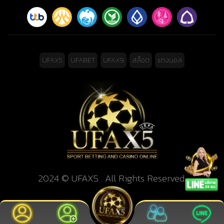
UFAX5
UFABET
UFAX9
สล็อต
แทงบอล
2024 © UFAX5 . All Rights Reserved.