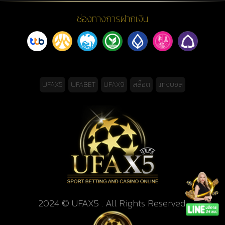
เข้าสู่ระบบ
สมัครสมาชิก
ช่องทางการฝากเงิน
UFAX5
UFABET
UFAX9
สล็อต
แทงบอล
2024 © UFAX5 . All Rights Reserved.