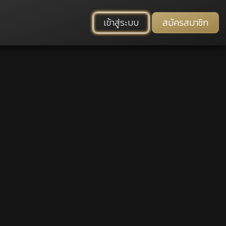
เข้าสู่ระบบ
สมัครสมาชิก