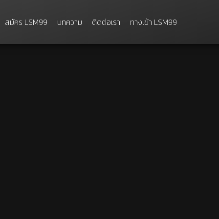
สมัคร LSM99
บทความ
ติดต่อเรา
ทางเข้า LSM99