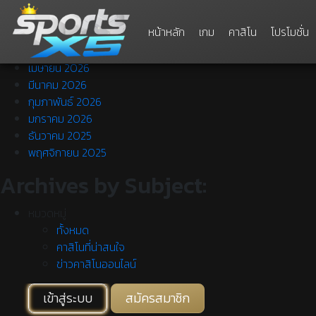
Archives by Month:
หน้าหลัก
เกม
คาสิโน
โปรโมชั่น
เมษายน 2026
มีนาคม 2026
กุมภาพันธ์ 2026
มกราคม 2026
ธันวาคม 2025
พฤศจิกายน 2025
Archives by Subject:
หมวดหมู่
ทั้งหมด
คาสิโนที่น่าสนใจ
ข่าวคาสิโนออนไลน์
เข้าสู่ระบบ
สมัครสมาชิก