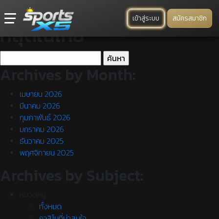
สมัคร Lsm99 เว็บตรง ที่ดี
เข้าสู่ระบบ
สมัครสมาชิก
ที่สุดในไทย
Archives by Month:
เมษายน 2026
มีนาคม 2026
กุมภาพันธ์ 2026
มกราคม 2026
ธันวาคม 2025
พฤศจิกายน 2025
Archives by Subject:
หมวดหมู่
ทั้งหมด
คาสิโนที่น่าสนใจ