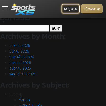
LSM99 ปลอดภัยทุก
เข้าสู่ระบบ
สมัครสมาชิก
ธุรกรรม
Archives by Month:
เมษายน 2026
มีนาคม 2026
กุมภาพันธ์ 2026
มกราคม 2026
ธันวาคม 2025
พฤศจิกายน 2025
Archives by Subject:
หมวดหมู่
ทั้งหมด
คาสิโนที่น่าสนใจ