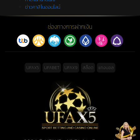
ข่าวคาสิโนออนไลน์
เข้าสู่ระบบ
สมัครสมาชิก
ช่องทางการฝากเงิน
UFAX5
UFABET
UFAX9
สล็อต
แทงบอล