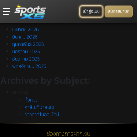
เข้าสู่ระบบ
สมัครสมาชิก
Archives by Month:
เมษายน 2026
มีนาคม 2026
กุมภาพันธ์ 2026
มกราคม 2026
ธันวาคม 2025
พฤศจิกายน 2025
Archives by Subject:
หมวดหมู่
ทั้งหมด
คาสิโนที่น่าสนใจ
ข่าวคาสิโนออนไลน์
เข้าสู่ระบบ
สมัครสมาชิก
ช่องทางการฝากเงิน