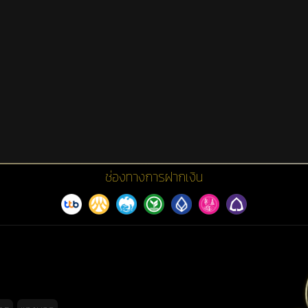
ช่องทางการฝากเงิน