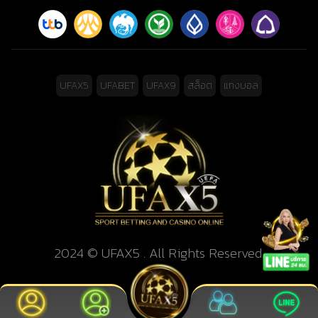
UFAX5
UFABET
UFAX9
สล็อต
แทงบอล
2024 © UFAX5 . All Rights Reserved.